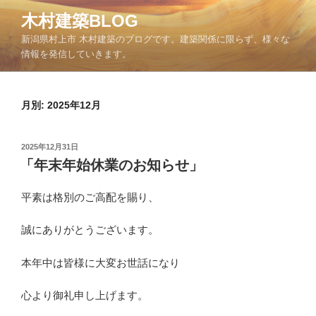
コ
木村建築BLOG
ン
新潟県村上市 木村建築のブログです。建築関係に限らず、様々な
テ
情報を発信していきます。
ン
ツ
へ
月別: 2025年12月
ス
キ
ッ
投
2025年12月31日
プ
稿
「年末年始休業のお知らせ」
日:
平素は格別のご高配を賜り、
誠にありがとうございます。
本年中は皆様に大変お世話になり
心より御礼申し上げます。