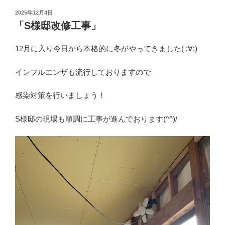
投
2025年12月4日
稿
「S様邸改修工事」
日:
12月に入り今日から本格的に冬がやってきました( ;∀;)
インフルエンザも流行しておりますので
感染対策を行いましょう！
S様邸の現場も順調に工事が進んでおります(^^)/