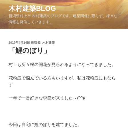
コ
木村建築BLOG
ン
新潟県村上市 木村建築のブログです。建築関係に限らず、様々な
テ
情報を発信していきます。
ン
ツ
へ
投
2017年4月14日
投稿者:
木村建築
ス
稿
「鯉のぼり」
キ
日:
ッ
村上も所々桜の開花が見られるようになってきました。
プ
花粉症で悩んでいる方もいますが、私は花粉症にもなら
ず
一年で一番好きな季節が来ました～(^^)/
今日は自宅に鯉のぼりを建てました。