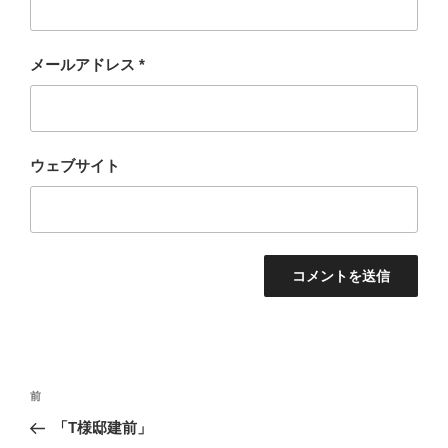
メールアドレス
*
ウェブサイト
投
過
前
稿
去
「T様邸建前」
ナ
の