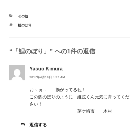
カ
その他
テ
タ
鯉のぼり
ゴ
グ
リ
ー
“「鯉のぼり」” への1件の返信
Yasuo Kimura
2017年4月16日 9:37 AM
お～ぉ～ 揚がってるね！
この鯉のぼりのように 維弦くん元気に育ってくだ
さい！
茅ケ崎市 木村
返信する