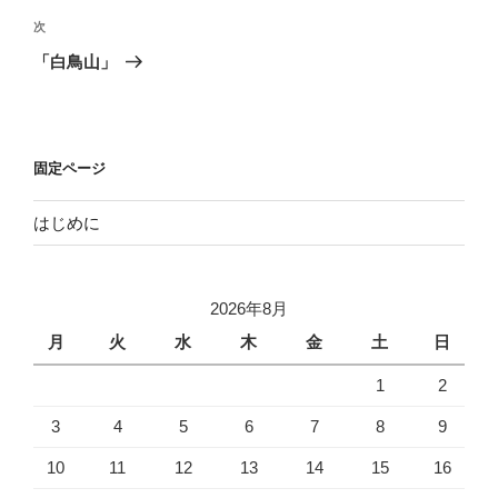
ビ
投
次
次
稿
ゲ
の
「白鳥山」
投
ー
稿
シ
ョ
固定ページ
ン
はじめに
2026年8月
月
火
水
木
金
土
日
1
2
3
4
5
6
7
8
9
10
11
12
13
14
15
16