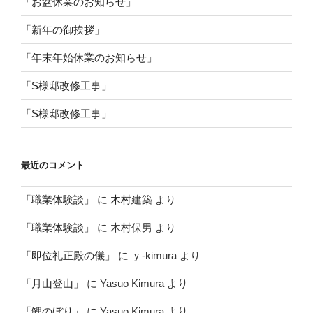
「お盆休業のお知らせ」
「新年の御挨拶」
「年末年始休業のお知らせ」
「S様邸改修工事」
「S様邸改修工事」
最近のコメント
「職業体験談」
に
木村建築
より
「職業体験談」
に
木村保男
より
「即位礼正殿の儀」
に
ｙ-kimura
より
「月山登山」
に
Yasuo Kimura
より
「鯉のぼり」
に
Yasuo Kimura
より