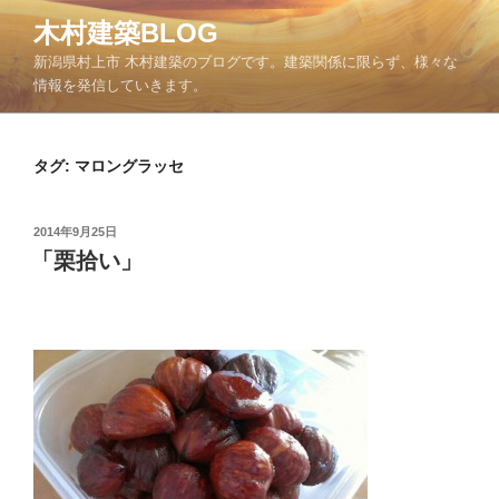
コ
木村建築BLOG
ン
新潟県村上市 木村建築のブログです。建築関係に限らず、様々な
テ
情報を発信していきます。
ン
ツ
へ
タグ: マロングラッセ
ス
キ
ッ
投
2014年9月25日
プ
稿
「栗拾い」
日: