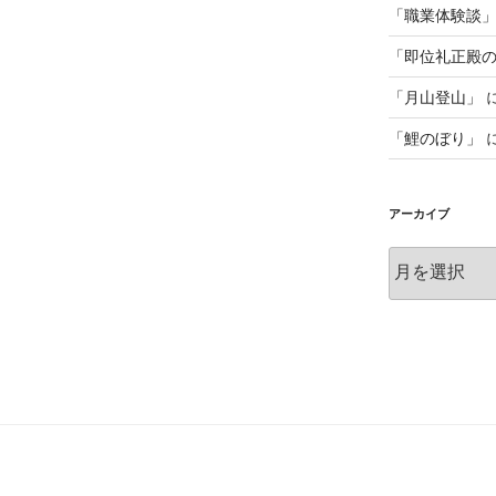
「職業体験談
「即位礼正殿
「月山登山」
「鯉のぼり」
アーカイブ
ア
ー
カ
イ
ブ