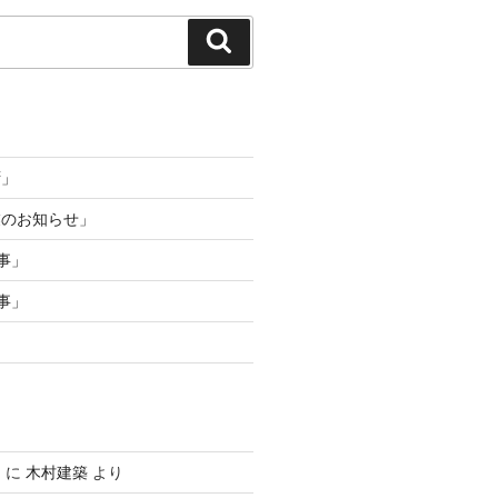
検
索
拶」
業のお知らせ」
事」
事」
」
に
木村建築
より