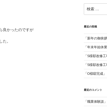
検
索:
最近の投稿
ら良かったのですが
「新年の御挨
した。
「年末年始休
「S様邸改修工
「S様邸改修工
「O様邸完成」
最近のコメント
「職業体験談