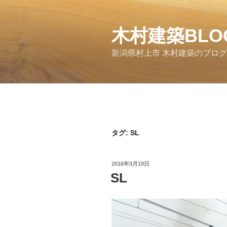
コ
ン
木村建築BLO
テ
ン
新潟県村上市 木村建築のブロ
ツ
へ
ス
キ
ッ
プ
タグ: SL
投
2016年3月19日
稿
SL
日: