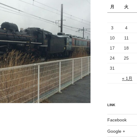
月
火
3
4
10
11
17
18
24
25
31
« 1月
LINK
Facebook
Google +