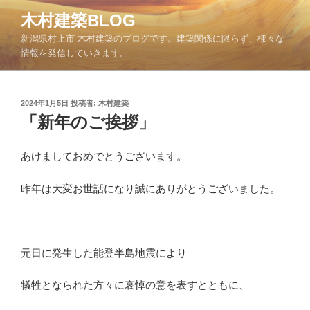
コ
木村建築BLOG
ン
新潟県村上市 木村建築のブログです。建築関係に限らず、様々な
テ
情報を発信していきます。
ン
ツ
へ
投
2024年1月5日
投稿者:
木村建築
ス
稿
「新年のご挨拶」
キ
日:
ッ
あけましておめでとうございます。
プ
昨年は大変お世話になり誠にありがとうございました。
元日に発生した能登半島地震により
犠牲となられた方々に哀悼の意を表すとともに、