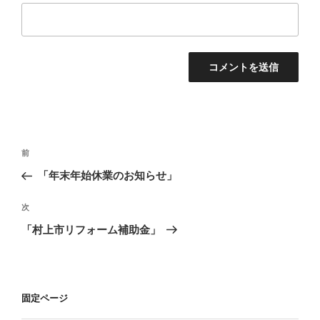
投
過
前
稿
去
「年末年始休業のお知らせ」
ナ
の
ビ
投
次
次
稿
ゲ
の
「村上市リフォーム補助金」
投
ー
稿
シ
ョ
固定ページ
ン