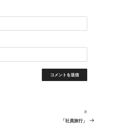
次
次
の
「社員旅行」
投