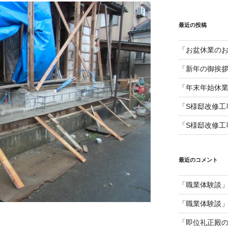
最近の投稿
「お盆休業の
「新年の御挨
「年末年始休
「S様邸改修工
「S様邸改修工
最近のコメント
「職業体験談
「職業体験談
「即位礼正殿