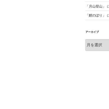
「月山登山」
「鯉のぼり」
アーカイブ
ア
ー
カ
イ
ブ