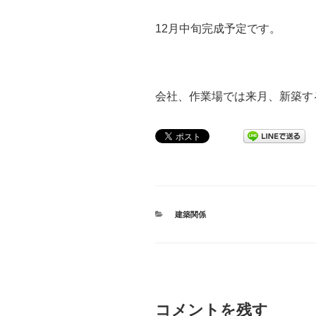
12月中旬完成予定です。
会社、作業場では来月、新築す
カ
建築関係
テ
ゴ
リ
ー
コメントを残す