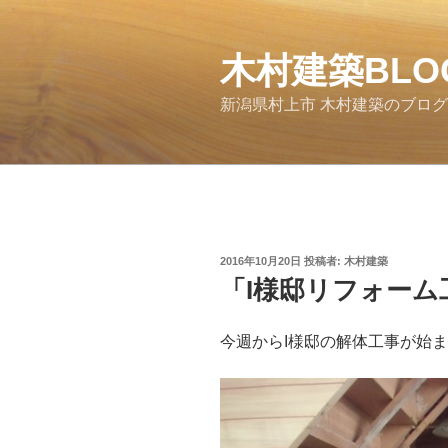
コ
ン
木村建築BLO
テ
ン
新潟県村上市 木村建築のブロ
ツ
へ
ス
キ
ッ
プ
投
2016年10月20日
投稿者:
木村建築
稿
「I様邸リフォーム
日:
今週からI様邸の解体工事が始