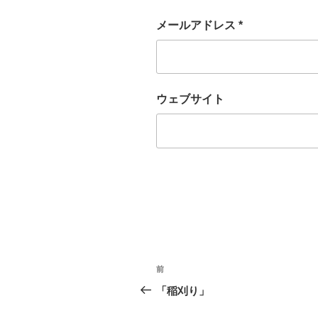
メールアドレス
*
ウェブサイト
投
前
過
稿
去
「稲刈り」
の
ナ