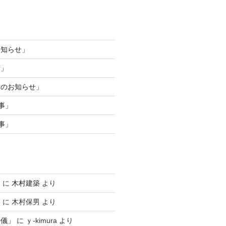
お知らせ」
拶」
業のお知らせ」
事」
事」
」
に
木村建築
より
」
に
木村保男
より
の儀」
に
ｙ-kimura
より