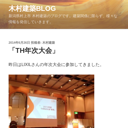
コ
木村建築BLOG
ン
新潟県村上市 木村建築のブログです。建築関係に限らず、様々な
テ
情報を発信していきます。
ン
ツ
へ
投
2014年6月26日
投稿者:
木村建築
ス
稿
「TH年次大会」
キ
日:
ッ
昨日はLIXILさんの年次大会に参加してきました。
プ