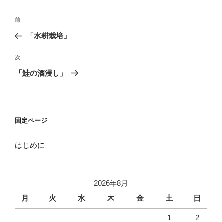
投
過
前
稿
去
「水耕栽培」
ナ
の
ビ
投
次
次
稿
ゲ
の
「鮭の酒浸し」
投
ー
稿
シ
ョ
固定ページ
ン
はじめに
2026年8月
月
火
水
木
金
土
日
1
2