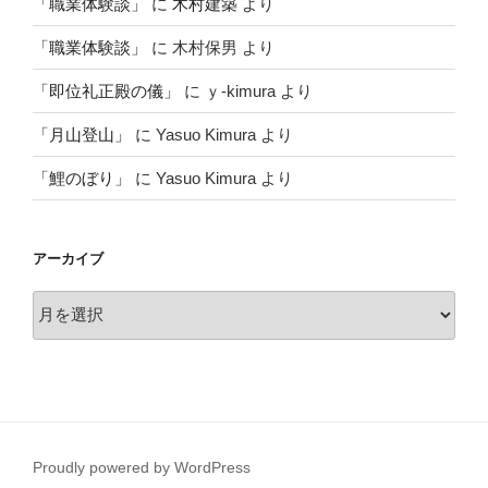
「職業体験談」
に
木村建築
より
「職業体験談」
に
木村保男
より
「即位礼正殿の儀」
に
ｙ-kimura
より
「月山登山」
に
Yasuo Kimura
より
「鯉のぼり」
に
Yasuo Kimura
より
アーカイブ
ア
ー
カ
イ
ブ
Proudly powered by WordPress