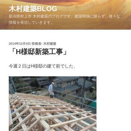
コ
木村建築BLOG
ン
新潟県村上市 木村建築のブログです。建築関係に限らず、様々な
テ
情報を発信していきます。
ン
ツ
へ
投
2014年10月4日
投稿者:
木村建築
ス
稿
「H様邸新築工事」
キ
日:
ッ
今週２日はH様邸の建て前でした、
プ