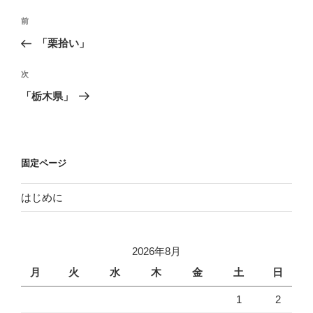
投
過
前
稿
去
「栗拾い」
ナ
の
ビ
投
次
次
稿
ゲ
の
「栃木県」
投
ー
稿
シ
ョ
固定ページ
ン
はじめに
2026年8月
月
火
水
木
金
土
日
1
2